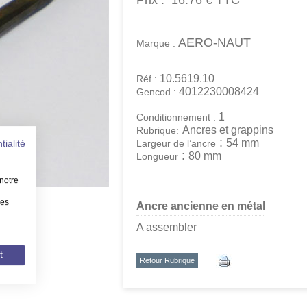
Prix :
16.76 €
TTC
AERO-NAUT
Marque :
10.5619.10
Réf :
4012230008424
Gencod :
1
Conditionnement :
Ancres et grappins
Rubrique:
:
54 mm
Largeur de l’ancre
tialité
:
80 mm
Longueur
notre
les
Ancre ancienne en métal
A assembler
t
Retour Rubrique