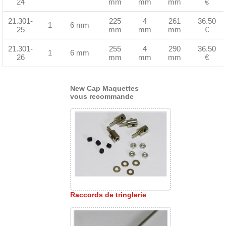
24
mm
mm
mm
€
21.301-
225
4
261
36.50
1
6 mm
25
mm
mm
mm
€
21.301-
255
4
290
36.50
1
6 mm
26
mm
mm
mm
€
New Cap Maquettes
vous recommande
Raccords de tringlerie