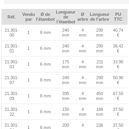
Longueur
Vendu
Ø de
Ø
Longueur
PU
Réf.
de
par
l'étambot
arbre
de l'arbre
TTC
l’étambot
21.301-
240
4
290
40.74
1
8 mm
00
mm
mm
mm
€
21.301-
240
4
290
38.42
1
6 mm
01
mm
mm
mm
€
21.301-
175
4
211
33.90
1
6 mm
03
mm
mm
mm
€
21.301-
240
4
290
50.90
1
8 mm
07
mm
mm
mm
€
21.301-
395
4
450
67.55
1
8 mm
09
mm
mm
mm
€
21.301-
150
4
186
37.50
1
6 mm
22
mm
mm
mm
€
21.301-
200
4
236
37.50
1
6 mm