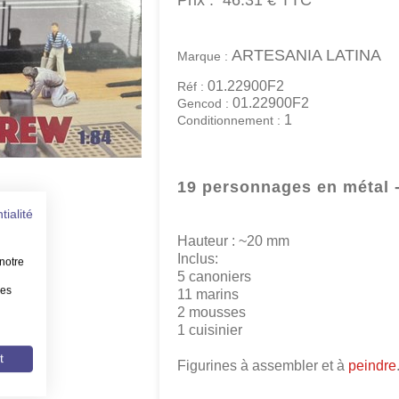
Prix :
46.31 €
TTC
ARTESANIA LATINA
Marque :
01.22900F2
Réf :
01.22900F2
Gencod :
1
Conditionnement :
19 personnages en métal -
tialité
Hauteur : ~20 mm
Inclus:
notre
5 canoniers
les
11 marins
2 mousses
1 cuisinier
t
Figurines à assembler et à
peindre