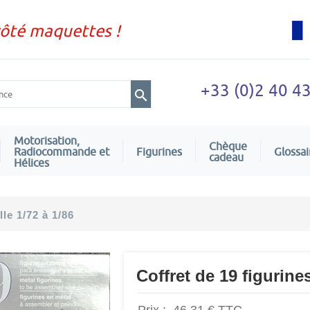
côté maquettes !
+33 (0)2 40 4
Motorisation,
Chèque
Radiocommande et
Figurines
Glossai
cadeau
Hélices
le 1/72 à 1/86
Coffret de 19 figurine