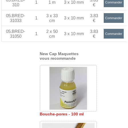
1
1 m
3 x 10 mm
Commander
310
€
>
05.BRED-
3 x 33
3.83
1
3 x 10 mm
Commander
31033
cm
€
>
05.BRED-
2 x 50
3.83
1
3 x 10 mm
Commander
31050
cm
€
>
New Cap Maquettes
vous recommande
Bouche-pores - 100 ml