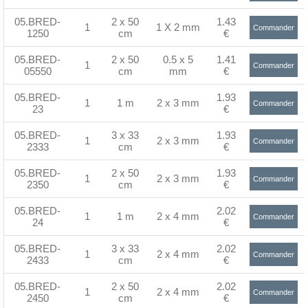
>
05.BRED-
2 x 50
1.43
1
1 X 2 mm
Commander
1250
cm
€
>
05.BRED-
2 x 50
0.5 x 5
1.41
1
Commander
05550
cm
mm
€
>
05.BRED-
1.93
1
1 m
2 x 3 mm
Commander
23
€
>
05.BRED-
3 x 33
1.93
1
2 x 3 mm
Commander
2333
cm
€
>
05.BRED-
2 x 50
1.93
1
2 x 3 mm
Commander
2350
cm
€
>
05.BRED-
2.02
1
1 m
2 x 4 mm
Commander
24
€
>
05.BRED-
3 x 33
2.02
1
2 x 4 mm
Commander
2433
cm
€
>
05.BRED-
2 x 50
2.02
1
2 x 4 mm
Commander
2450
cm
€