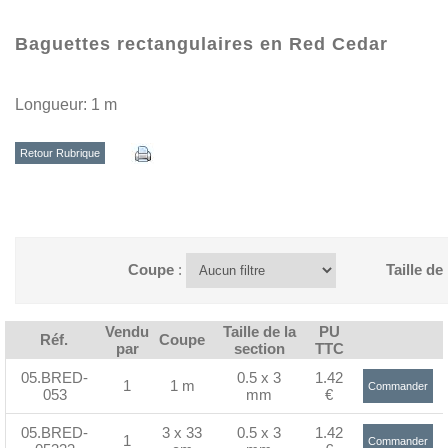
Baguettes rectangulaires en Red Cedar
Longueur: 1 m
Retour Rubrique
Coupe
:
Taille de
Vendu
Taille de la
PU
Réf.
Coupe
par
section
TTC
05.BRED-
0.5 x 3
1.42
1
1 m
Commander
053
mm
€
>
05.BRED-
3 x 33
0.5 x 3
1.42
1
Commander