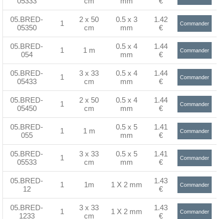
05333
cm
mm
€
>
05.BRED-
2 x 50
0.5 x 3
1.42
1
Commander
05350
cm
mm
€
>
05.BRED-
0.5 x 4
1.44
1
1 m
Commander
054
mm
€
>
05.BRED-
3 x 33
0.5 x 4
1.44
1
Commander
05433
cm
mm
€
>
05.BRED-
2 x 50
0.5 x 4
1.44
1
Commander
05450
cm
mm
€
>
05.BRED-
0.5 x 5
1.41
1
1 m
Commander
055
mm
€
>
05.BRED-
3 x 33
0.5 x 5
1.41
1
Commander
05533
cm
mm
€
>
05.BRED-
1.43
1
1m
1 X 2 mm
Commander
12
€
>
05.BRED-
3 x 33
1.43
1
1 X 2 mm
Commander
1233
cm
€