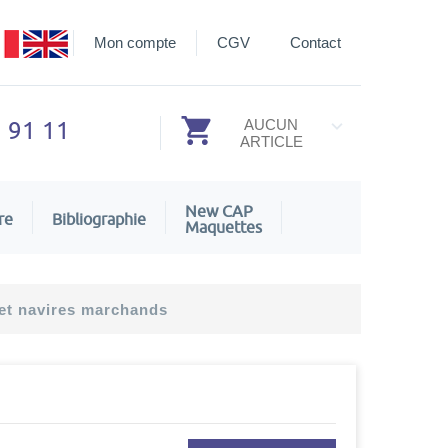
Mon compte
CGV
Contact
3 91 11
AUCUN
ARTICLE
New CAP
re
Bibliographie
Maquettes
 et navires marchands