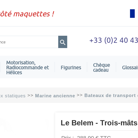
côté maquettes !
+33 (0)2 40 4
Motorisation,
Chèque
Radiocommande et
Figurines
Glossai
cadeau
Hélices
>>
>>
Bateaux de transport
x statiques
Marine ancienne
Le Belem - Trois-mâts