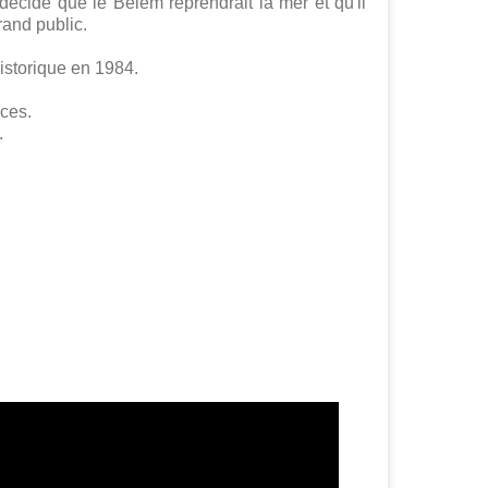
écidé que le Belem reprendrait la mer et qu'il
grand public.
storique en 1984.
ces.
.