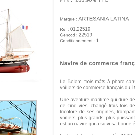
Prix :
288.90 €
TTC
ARTESANIA LATINA
Marque :
01.22519
Réf :
22519
Gencod :
1
Conditionnement :
Navire de commerce franç
Le Belem, trois-mâts à phare carr
voiliers de commerce français du 
Une aventure maritime qui dure d
de cinq vies, changé trois fois de 
tricolore de ses origines, trompan
voiliers, plus grands, plus puissa
est un navire qui a suivi sa bonne é