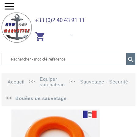
+33 (0)2 40 43 91 11
AUCUN
ARTICLE
Equiper
>>
>>
Accueil
Sauvetage - Sécurité
son bateau
>>
Bouées de sauvetage