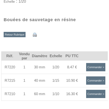
:
1/20
Echelle
Bouées de sauvetage en résine
Retour Rubrique
Vendu
Réf.
Diamètre
Echelle
PU TTC
par
R7220
1
30 mm
1/20
8.47 €
Commander >
R7215
1
40 mm
1/15
10.90 €
Commander >
R7210
1
60 mm
1/10
16.30 €
Commander >