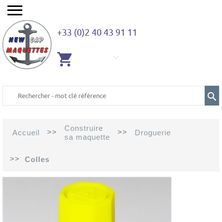
+33 (0)2 40 43 91 11
AUCUN
ARTICLE
Construire
>>
>>
Accueil
Droguerie
sa maquette
>>
Colles