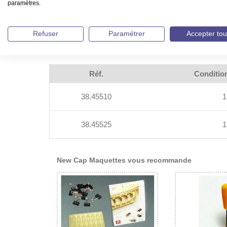
paramètres.
Refuser
Paramétrer
Accepter tou
Réf.
Conditio
38.45510
1
38.45525
1
New Cap Maquettes vous recommande