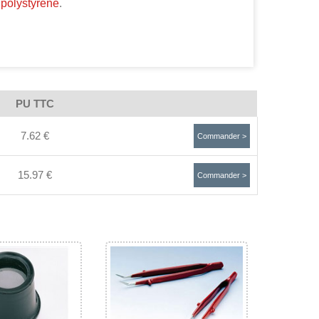
 polystyrène
.
PU TTC
7.62 €
Commander >
15.97 €
Commander >