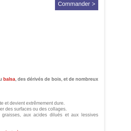
Commander >
du
balsa
, des dérivés de bois, et de nombreux
te et devient extrêmement dure.
ller des surfaces ou des collages.
x graisses, aux acides dilués et aux lessives