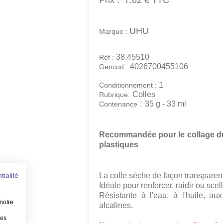
Prix :
7.62 €
TTC
UHU
Marque :
38.45510
Réf :
4026700455106
Gencod :
1
Conditionnement :
Colles
Rubrique:
:
35 g - 33 ml
Contenance
Recommandée pour le collage 
plastiques
La colle sèche de façon transparen
tialité
Idéale pour renforcer, raidir ou sce
Résistante à l'eau, à l'huile, au
notre
alcalines.
les