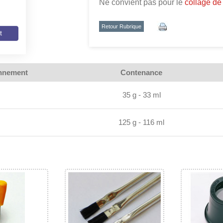
Ne convient pas pour le
collage de
Retour Rubrique
t
nnement
Contenance
35 g - 33 ml
125 g - 116 ml