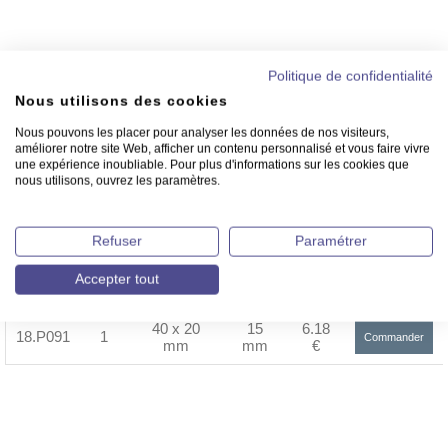
Ecoutille à demi-claire-voie pour votre
Politique de confidentialité
maquette de bateau.
Nous utilisons des cookies
Nous pouvons les placer pour analyser les données de nos visiteurs,
améliorer notre site Web, afficher un contenu personnalisé et vous faire vivre
Retour Rubrique
une expérience inoubliable. Pour plus d'informations sur les cookies que
nous utilisons, ouvrez les paramètres.
Vendu
Réf.
Dimensions
Hauteur
PU TTC
Refuser
Paramétrer
par
60 x 25
18
4.85
Accepter tout
18.P090
1
Commander
mm
mm
€
>
40 x 20
15
6.18
18.P091
1
Commander
mm
mm
€
>