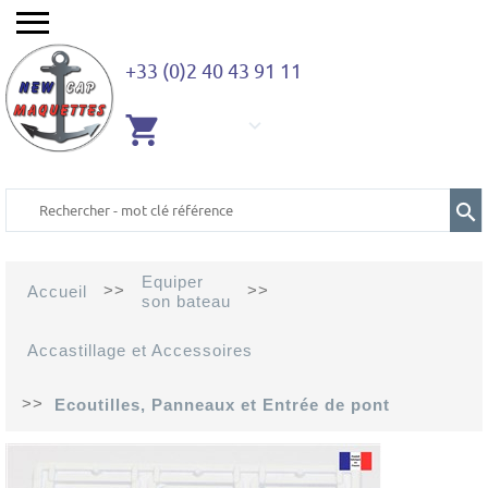
+33 (0)2 40 43 91 11
AUCUN
ARTICLE
Equiper
>>
>>
Accueil
son bateau
Accastillage et Accessoires
>>
Ecoutilles, Panneaux et Entrée de pont