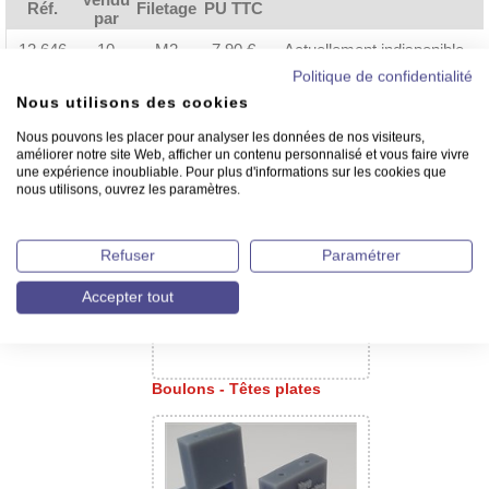
Réf.
Filetage
PU TTC
par
12.646
10
M2
7.90 €
Actuellement indisponible.
Politique de confidentialité
12.713
20
M3
7.90 €
Actuellement indisponible.
Nous utilisons des cookies
Nous pouvons les placer pour analyser les données de nos visiteurs,
améliorer notre site Web, afficher un contenu personnalisé et vous faire vivre
New Cap Maquettes
une expérience inoubliable. Pour plus d'informations sur les cookies que
vous recommande
nous utilisons, ouvrez les paramètres.
Refuser
Paramétrer
Accepter tout
Boulons - Têtes plates