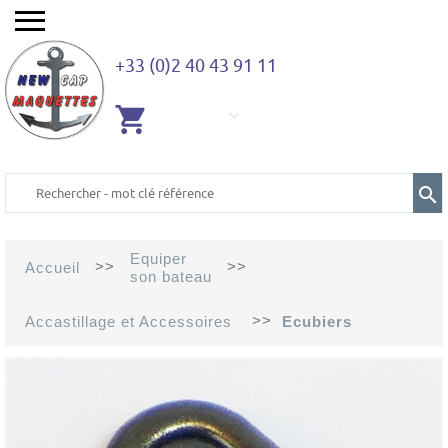
+33 (0)2 40 43 91 11
AUCUN
ARTICLE
Equiper
>>
>>
Accueil
son bateau
>>
Accastillage et Accessoires
Ecubiers