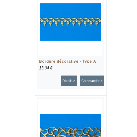
Bordure décorative - Type A
13.04 €
Détails >
Commander >