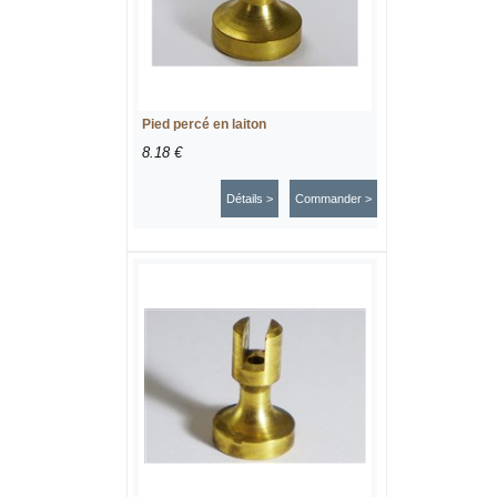
Pied percé en laiton
8.18 €
Détails >
Commander >