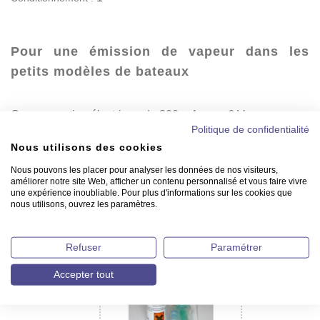
Pour une émission de vapeur dans les
petits modèles de bateaux
Consommation électrique de 300 mA sous 6 V.
Sachet contenant une fiole de distillat de fumée et une
Politique de confidentialité
seringue.
Nous utilisons des cookies
Nous pouvons les placer pour analyser les données de nos visiteurs,
Contenance : 10 ml
améliorer notre site Web, afficher un contenu personnalisé et vous faire vivre
une expérience inoubliable. Pour plus d'informations sur les cookies que
nous utilisons, ouvrez les paramètres.
New Cap Maquettes
vous recommande
Refuser
Paramétrer
Accepter tout