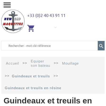
+33 (0)2 40 43 91 11
AUCUN
ARTICLE
Equiper
>>
>>
Accueil
Mouillage
son bateau
>>
>>
Guindeaux et treuils
Guindeaux et treuils en résine
Guindeaux et treuils en