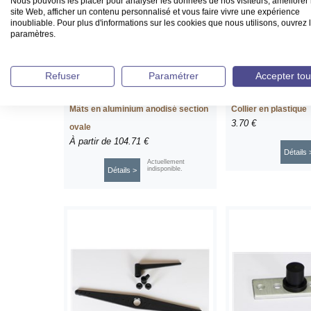
Nous pouvons les placer pour analyser les données de nos visiteurs, améliorer 
site Web, afficher un contenu personnalisé et vous faire vivre une expérience
inoubliable. Pour plus d'informations sur les cookies que nous utilisons, ouvrez 
paramètres.
Refuser
Paramétrer
Accepter tou
Mâts en aluminium anodisé section
Collier en plastique
3.70 €
ovale
À partir de
104.71 €
Détails 
Actuellement
indisponible.
Détails >