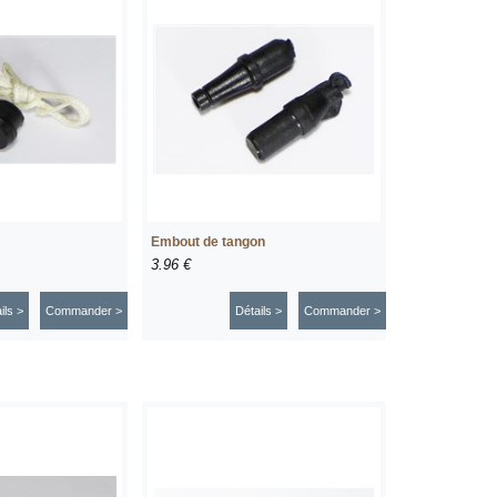
Embout de tangon
3.96 €
ils >
Commander >
Détails >
Commander >