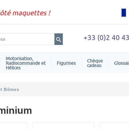
côté maquettes !
+33 (0)2 40 4
Motorisation,
Chèque
Radiocommande et
Figurines
Glossai
cadeau
Hélices
et Bômes
uminium