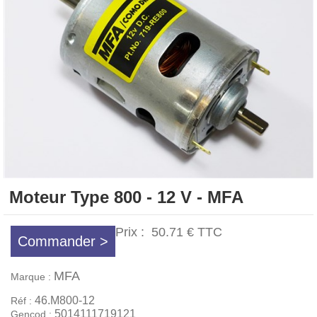
Moteur Type 800 - 12 V - MFA
Prix :
50.71 €
TTC
Commander >
MFA
Marque :
46.M800-12
Réf :
5014111719121
Gencod :