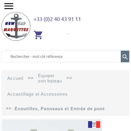
+33 (0)2 40 43 91 11
AUCUN
ARTICLE
Equiper
>>
>>
Accueil
son bateau
Accastillage et Accessoires
>>
Ecoutilles, Panneaux et Entrée de pont