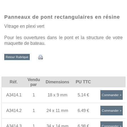
Panneaux de pont rectangulaires en résine
Vitrage en plexi vert
Pour les ouvertures dans le pont et la structure de votre
maquette de bateau.
Retour Rubrique
Vendu
Réf.
Dimensions
PU TTC
par
A3414.1
1
18 x 9 mm
5.14 €
Commander >
A3414.2
1
24 x 11 mm
6.49 €
Commander >
A3414.3
1
34 x 14 mm
6.98 €
Commander >