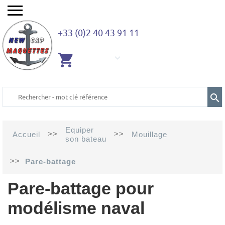
+33 (0)2 40 43 91 11
AUCUN
ARTICLE
Equiper
>>
>>
Accueil
Mouillage
son bateau
>>
Pare-battage
Pare-battage pour
modélisme naval