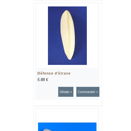
Défense d’étrave
5.88 €
Détails >
Commander >