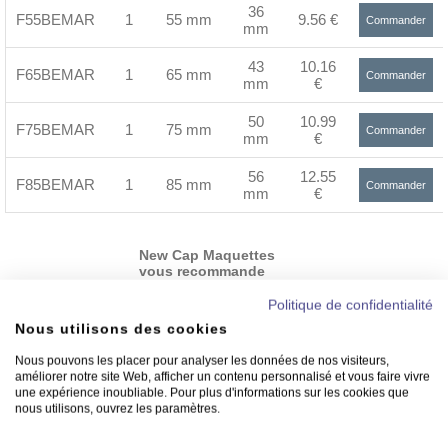
36
F55BEMAR
1
55 mm
9.56 €
Commander
mm
>
43
10.16
F65BEMAR
1
65 mm
Commander
mm
€
>
50
10.99
F75BEMAR
1
75 mm
Commander
mm
€
>
56
12.55
F85BEMAR
1
85 mm
Commander
mm
€
>
New Cap Maquettes
vous recommande
Politique de confidentialité
Nous utilisons des cookies
Nous pouvons les placer pour analyser les données de nos visiteurs,
améliorer notre site Web, afficher un contenu personnalisé et vous faire vivre
une expérience inoubliable. Pour plus d'informations sur les cookies que
nous utilisons, ouvrez les paramètres.