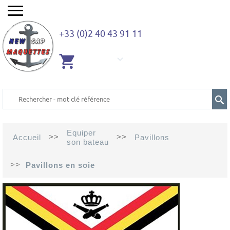
+33 (0)2 40 43 91 11
AUCUN
ARTICLE
Equiper
>>
>>
Accueil
Pavillons
son bateau
>>
Pavillons en soie