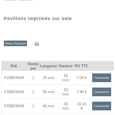
Pavillons imprimés sur soie
Retour Rubrique
Vendu
Réf.
Longueur
Hauteur
PU TTC
par
16
F25BEMAR
1
25 mm
7.04 €
Commander
mm
>
23
F35BEMAR
1
35 mm
7.90 €
Commander
mm
>
30
10.16
F45BEMAR
1
45 mm
Commander
mm
€
>