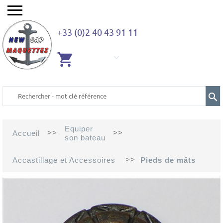
+33 (0)2 40 43 91 11
AUCUN
ARTICLE
Equiper
>>
>>
Accueil
son bateau
>>
Accastillage et Accessoires
Pieds de mâts