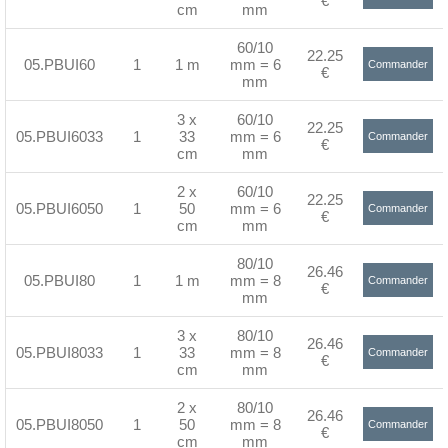
€
cm
mm
>
60/10
22.25
05.PBUI60
1
1 m
mm = 6
Commander
€
mm
>
3 x
60/10
22.25
05.PBUI6033
1
33
mm = 6
Commander
€
cm
mm
>
2 x
60/10
22.25
05.PBUI6050
1
50
mm = 6
Commander
€
cm
mm
>
80/10
26.46
05.PBUI80
1
1 m
mm = 8
Commander
€
mm
>
3 x
80/10
26.46
05.PBUI8033
1
33
mm = 8
Commander
€
cm
mm
>
2 x
80/10
26.46
05.PBUI8050
1
50
mm = 8
Commander
€
cm
mm