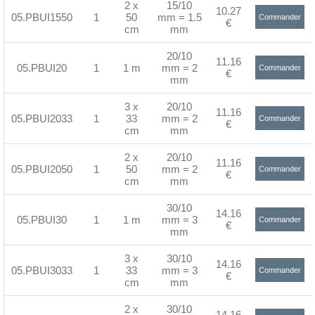
2 x
15/10
10.27
05.PBUI1550
1
50
mm = 1.5
Commander
€
cm
mm
>
20/10
11.16
05.PBUI20
1
1 m
mm = 2
Commander
€
mm
>
3 x
20/10
11.16
05.PBUI2033
1
33
mm = 2
Commander
€
cm
mm
>
2 x
20/10
11.16
05.PBUI2050
1
50
mm = 2
Commander
€
cm
mm
>
30/10
14.16
05.PBUI30
1
1 m
mm = 3
Commander
€
mm
>
3 x
30/10
14.16
05.PBUI3033
1
33
mm = 3
Commander
€
cm
mm
>
2 x
30/10
14.16