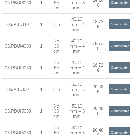
05.PBUI3050
1
50
mm = 3
Commander
€
cm
mm
>
40/10
18.72
05.PBUI40
1
1 m
mm = 4
Commander
€
mm
>
3 x
40/10
18.72
05.PBUI4033
1
33
mm = 4
Commander
€
cm
mm
>
2 x
40/10
18.72
05.PBUI4050
1
50
mm = 4
Commander
€
cm
mm
>
50/10
20.48
05.PBUI50
1
1 m
mm = 5
Commander
€
mm
>
3 x
50/10
20.48
05.PBUI5033
1
33
mm = 5
Commander
€
cm
mm
>
2 x
50/10
20.48
05.PBUI5050
1
50
mm = 5
Commander