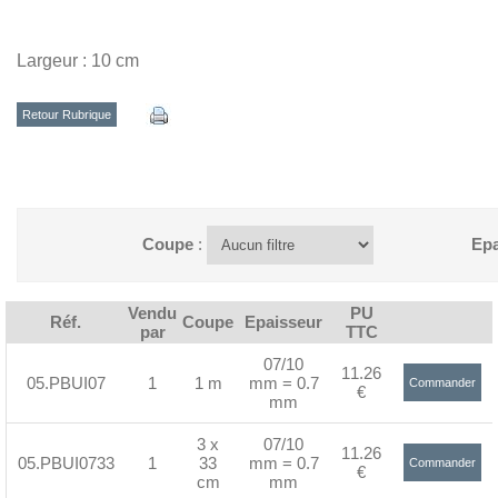
Largeur : 10 cm
Retour Rubrique
Coupe
:
Epa
Vendu
PU
Réf.
Coupe
Epaisseur
par
TTC
07/10
11.26
05.PBUI07
1
1 m
mm = 0.7
Commander
€
mm
>
3 x
07/10
11.26
05.PBUI0733
1
33
mm = 0.7
Commander
€
cm
mm
>