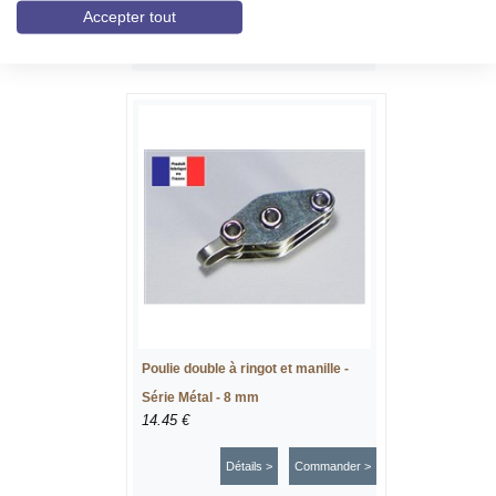
Accepter tout
Détails >
Commander >
Poulie double à ringot et manille -
Série Métal - 8 mm
14.45 €
Détails >
Commander >