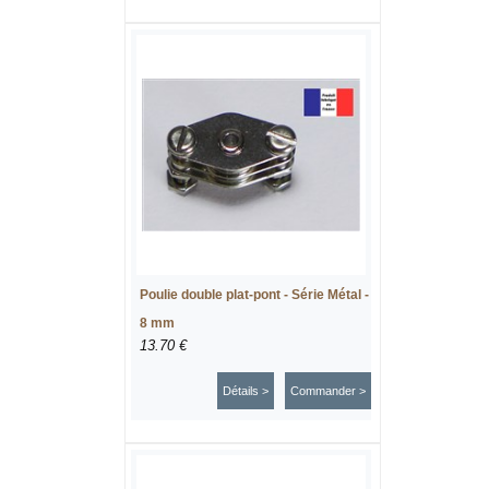
Poulie double plat-pont - Série Métal -
8 mm
13.70 €
Détails >
Commander >