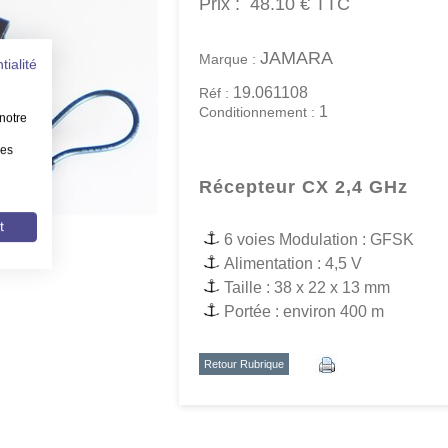
Prix :
48.10 €
TTC
JAMARA
Marque :
tialité
19.061108
Réf :
1
Conditionnement :
notre
les
Récepteur CX 2,4 GHz
t
6 voies Modulation : GFSK
Alimentation : 4,5 V
Taille : 38 x 22 x 13 mm
Portée : environ 400 m
Retour Rubrique