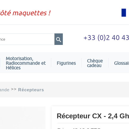
côté maquettes !
+33 (0)2 40 4
Motorisation,
Chèque
Radiocommande et
Figurines
Glossai
cadeau
Hélices
>>
ande
Récepteurs
Récepteur CX - 2,4 Gh