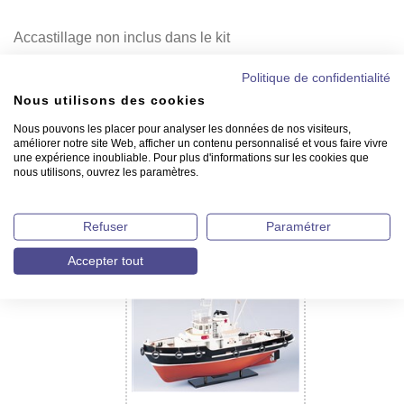
Accastillage non inclus dans le kit
Accastillage disponible
sous la réf. 18.ACC_AKRAGAS
Politique de confidentialité
Nous utilisons des cookies
Livré sans
colle
, sans
peinture
.
Sans support de présentation
Nous pouvons les placer pour analyser les données de nos visiteurs,
améliorer notre site Web, afficher un contenu personnalisé et vous faire vivre
une expérience inoubliable. Pour plus d'informations sur les cookies que
nous utilisons, ouvrez les paramètres.
Retour Rubrique
New Cap Maquettes
Refuser
Paramétrer
vous recommande
Accepter tout