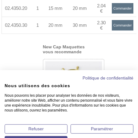
2.04
02.4350.20
1
15 mm
20 mm
Commander
€
>
2.30
02.4350.30
1
20 mm
30 mm
Commander
€
>
New Cap Maquettes
vous recommande
Politique de confidentialité
Nous utilisons des cookies
Nous pouvons les placer pour analyser les données de nos visiteurs,
améliorer notre site Web, afficher un contenu personnalisé et vous faire vivre
une expérience inoubliable. Pour plus d'informations sur les cookies que
nous utilisons, ouvrez les paramètres.
Roues en laiton - 8 poignées
Refuser
Paramétrer