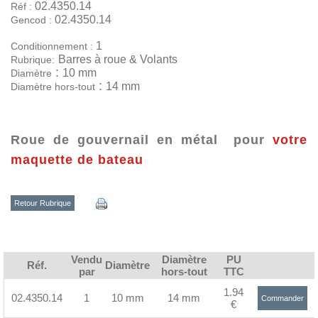
02.4350.14
Réf :
02.4350.14
Gencod :
1
Conditionnement :
Barres à roue & Volants
Rubrique:
:
10 mm
Diamètre
:
14 mm
Diamètre hors-tout
Roue de gouvernail en métal pour
votre
maquette de bateau
Retour Rubrique
Vendu
Diamètre
PU
Réf.
Diamètre
par
hors-tout
TTC
1.94
02.4350.14
1
10 mm
14 mm
Commander
€
>