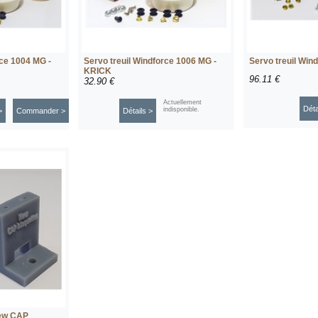
rce 1004 MG -
Servo treuil Windforce 1006 MG -
Servo treuil Win
KRICK
96.11 €
32.90 €
Actuellement
Déta
indisponible.
>
Commander >
Détails >
New CAP