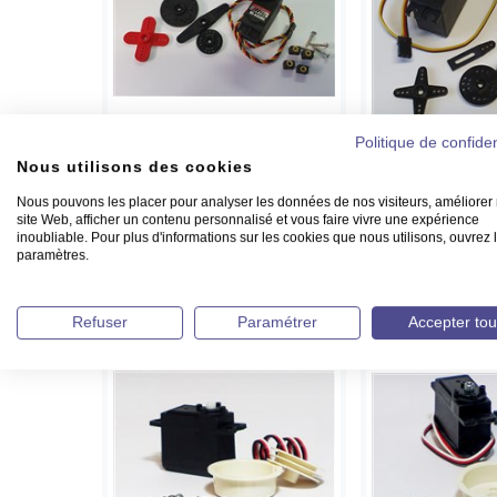
Politique de confiden
Nous utilisons des cookies
Servo analogique - HS645MG - Hitec
Servo standard - HS
59.00 €
36.42 €
Nous pouvons les placer pour analyser les données de nos visiteurs, améliorer 
site Web, afficher un contenu personnalisé et vous faire vivre une expérience
inoubliable. Pour plus d'informations sur les cookies que nous utilisons, ouvrez 
Détails >
Commander >
Détails 
paramètres.
Refuser
Paramétrer
Accepter tou