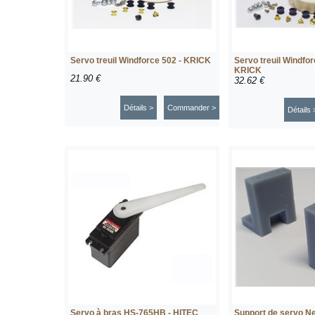
Servo treuil Windforce 502 - KRICK
Servo treuil Windfo
KRICK
21.90 €
32.62 €
Détails >
Commander >
Détails 
Servo à bras HS-765HB - HITEC
Support de servo 