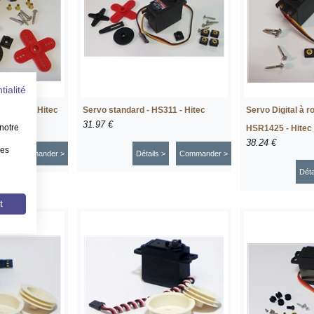
tialité
-430BH - Hitec
Servo standard - HS311 - Hitec
Servo Digital à r
31.97 €
notre
HSR1425 - Hitec
38.24 €
les
>
Commander >
Détails >
Commander >
Déta
t