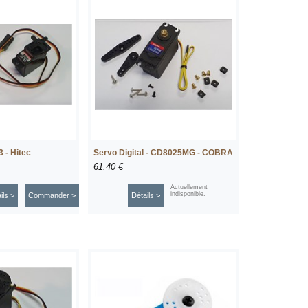
 - Hitec
Servo Digital - CD8025MG - COBRA
61.40 €
Actuellement
indisponible.
ils >
Commander >
Détails >