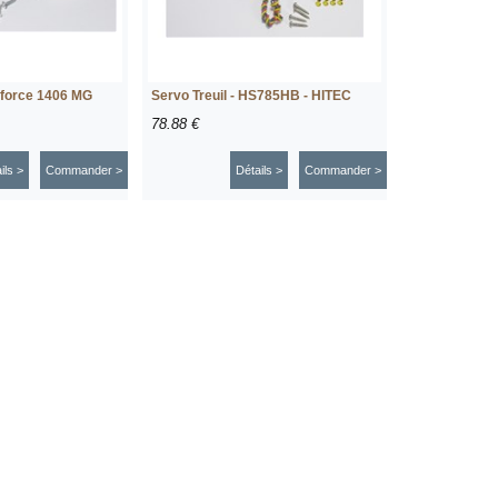
dforce 1406 MG
Servo Treuil - HS785HB - HITEC
78.88 €
ils >
Commander >
Détails >
Commander >