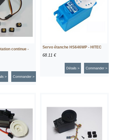
Servo étanche HS646WP - HITEC
otation continue -
68.11 €
Détails >
Commander >
ils >
Commander >