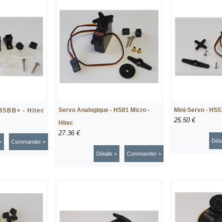
Servo Analogique - HS81 Micro -
Mini-Servo - HS53
85BB+ - Hitec
25.50 €
Hitec
27.36 €
Déta
>
Commander >
Détails >
Commander >