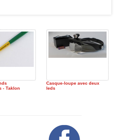
nds
Casque-loupe avec deux
s - Taklon
leds