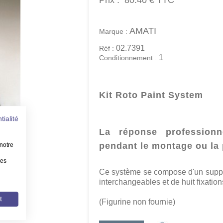
Prix :
80.40 €
TTC
AMATI
Marque :
02.7391
Réf :
1
Conditionnement :
Kit Roto Paint System
tialité
La réponse professionn
pendant le montage ou la 
notre
les
Ce système se compose d'un support
interchangeables et de huit fixation
t
(Figurine non fournie)