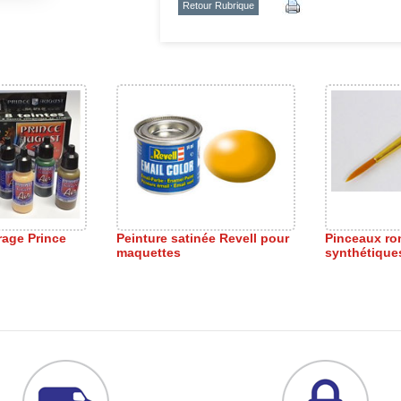
Retour Rubrique
rage Prince
Peinture satinée Revell pour
Pinceaux ro
maquettes
synthétique