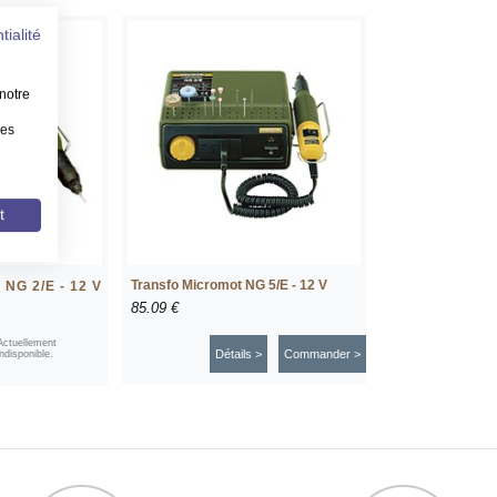
tialité
notre
les
t
Transfo Micromot NG 5/E - 12 V
 NG 2/E - 12 V
85.09 €
Actuellement
Détails >
Commander >
indisponible.