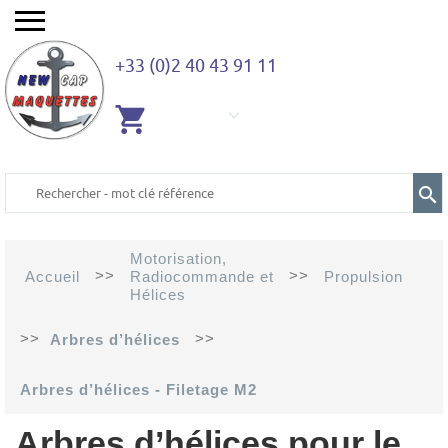
+33 (0)2 40 43 91 11
AUCUN
ARTICLE
Motorisation,
>>
>>
Accueil
Radiocommande et
Propulsion
Hélices
>>
>>
Arbres d’hélices
Arbres d’hélices - Filetage M2
Arbres d’hélices pour le