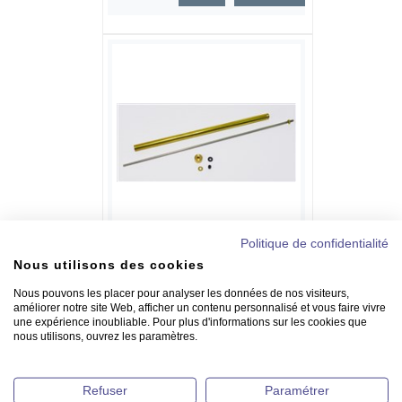
Politique de confidentialité
Arbre d’hélice avec étambot en
Nous utilisons des cookies
laiton - Filetage M2
Nous pouvons les placer pour analyser les données de nos visiteurs,
29.38 €
améliorer notre site Web, afficher un contenu personnalisé et vous faire vivre
une expérience inoubliable. Pour plus d'informations sur les cookies que
nous utilisons, ouvrez les paramètres.
Détails >
Commander >
Refuser
Paramétrer