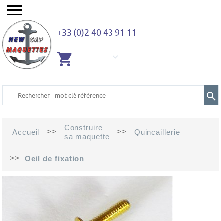
+33 (0)2 40 43 91 11
AUCUN
ARTICLE
Construire
>>
>>
Accueil
Quincaillerie
sa maquette
>>
Oeil de fixation