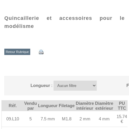
Quincaillerie et accessoires pour le
modélisme
Retour Rubrique
Longueur
:
F
Vendu
Diamètre
Diamètre
PU
Réf.
Longueur
Filetage
par
intérieur
extérieur
TTC
15.74
09.L10
5
7.5 mm
M1.8
2 mm
4 mm
€