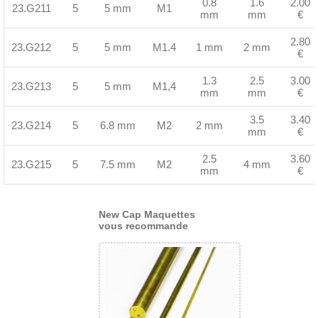
0.8
1.6
2.00
23.G211
5
5 mm
M1
mm
mm
€
2.80
23.G212
5
5 mm
M1.4
1 mm
2 mm
€
1.3
2.5
3.00
23.G213
5
5 mm
M1,4
mm
mm
€
3.5
3.40
23.G214
5
6.8 mm
M2
2 mm
mm
€
2.5
3.60
23.G215
5
7.5 mm
M2
4 mm
mm
€
New Cap Maquettes
vous recommande