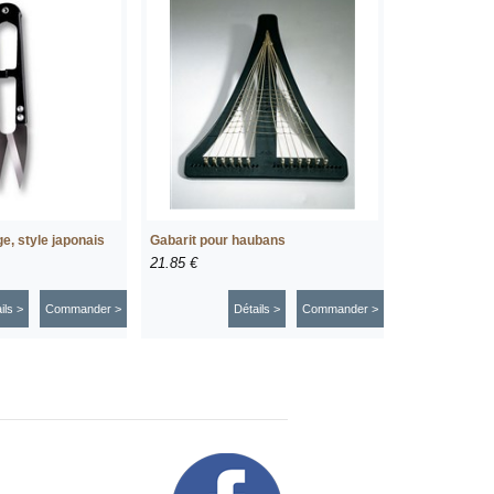
e, style japonais
Gabarit pour haubans
21.85 €
ils >
Commander >
Détails >
Commander >