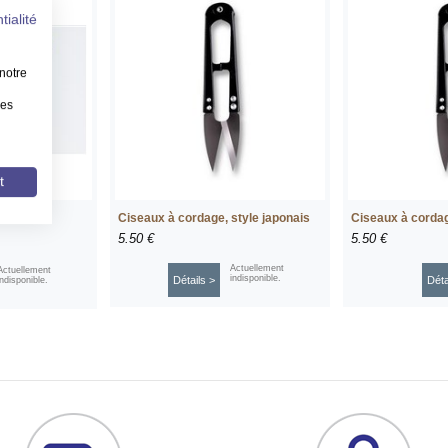
tialité
notre
les
t
Ciseaux à cordage, style japonais
Ciseaux à cordag
ge
5.50 €
5.50 €
Actuellement
Actuellement
indisponible.
Détails >
Déta
indisponible.