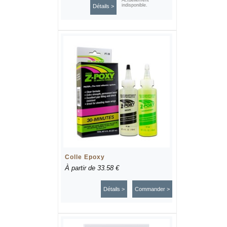
Actuellement
indisponible.
Détails >
Colle Epoxy
À partir de
33.58 €
Détails >
Commander >