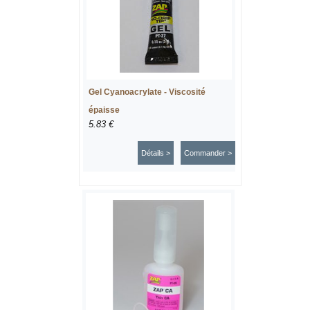
Gel Cyanoacrylate - Viscosité
épaisse
5.83 €
Détails >
Commander >